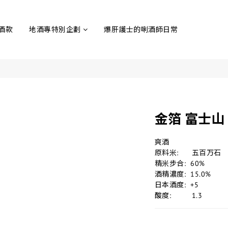
酒款
地酒專特別企劃
爆肝護士的唎酒師日常
金箔 富士山 
爽酒
原料米:	  五百万石
精米步合:  60%
酒精濃度:  15.0%
日本酒度:  +5
酸度:	  1.3