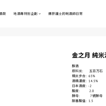
酒款
地酒專特別企劃
爆肝護士的唎酒師日常
金之月 純米酒
醇酒
原料米:	  五百万石
精米步合:  65%
酒精濃度:  14.5%
日本酒度:  -2
酸度:	  2.0
酵母:          7號酵母
胺基酸值:  1.5