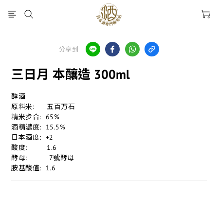
分享到
三日月 本釀造 300ml
醇酒
原料米:	  五百万石
精米步合:  65%
酒精濃度:  15.5%
日本酒度:  +2
酸度:	  1.6
酵母:          7號酵母
胺基酸值:  1.6