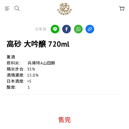
分享到
高砂 大吟醸 720ml
薰酒
原料米:	  兵庫特A山田錦
精米步合:  35%
酒精濃度:  15.0%
日本酒度:  +5
酸度:	  1
售完