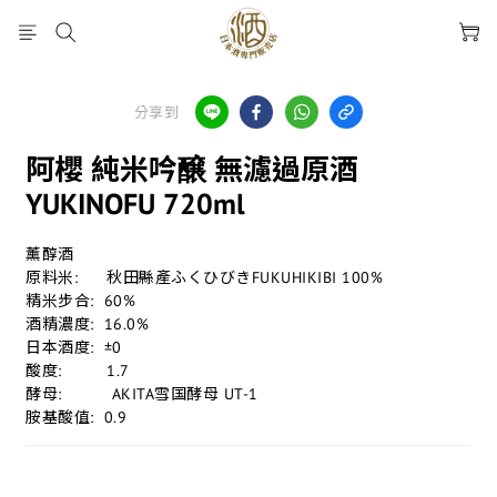
分享到
阿櫻 純米吟醸 無濾過原酒
YUKINOFU 720ml
薰醇酒
原料米:	  秋田縣產ふくひびきFUKUHIKIBI 100%
精米步合:  60%
酒精濃度:  16.0%
日本酒度:  ±0
酸度:	  1.7
酵母:          AKITA雪国酵母 UT-1
胺基酸值:  0.9